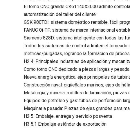
El torno CNC grande CK61140X3000 admite controlad
automatización del taller del cliente:
GSK 980TDi: sistema doméstico rentable, fácil pro
FANUC 0i-TF: sistema de marca internacional estable,
Siemens 828D: sistema inteligente con todas las fun
Todos los sistemas de control admiten el torneado del c
métricas/pulgadas, logrando la formación de proceso
H2 4. Principales industrias de aplicación y mecani
Como torno CNC dedicado a piezas largas y pesadas,
Nueva energía energética: ejes principales de turbin
Construcción naval: cigüeñales marinos, ejes de hél
Metalurgia y minería: rodillos de laminación, piezas
Equipos de petróleo y gas: tubos de perforación lar
Maquinaria pesada: Piezas de ejes grandes para maqui
H2 5. Embalaje, entrega y servicio posventa
H3 5.1 Embalaje estándar de exportación