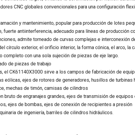
ores CNC globales convencionales para una configuración flex
gramación y mantenimiento, popular para producción de lotes p
 fuerte antiinterferencia, adecuado para líneas de producción co
ciones, admite torneado de curvas complejas e interconexión de 
írculo exterior, el orificio interior, la forma cónica, el arco, la c
 completo con una sola sujeción de piezas de eje largo.
zado de piezas de trabajo
 el CK61140X3000 sirve a los campos de fabricación de equipos
as eólicas, ejes de rotores de generadores, husillos de turbinas 
ice, mechas de timón, camisas de cilindros
 en bruto de engranajes grandes, ejes de transmisión de equipos
gos, ejes de bombas, ejes de conexión de recipientes a presión
naria de ingeniería, barriles de cilindros hidráulicos.