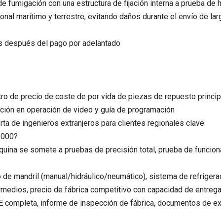
e fumigación con una estructura de fijación interna a prueba d
onal marítimo y terrestre, evitando daños durante el envío de larg
es después del pago por adelantado
tro de precio de coste de por vida de piezas de repuesto princi
tación en operación de video y guía de programación
rta de ingenieros extranjeros para clientes regionales clave
3000?
uina se somete a pruebas de precisión total, prueba de funcionam
po de mandril (manual/hidráulico/neumático), sistema de refrigera
ntermedios, precio de fábrica competitivo con capacidad de entre
 CE completa, informe de inspección de fábrica, documentos de e