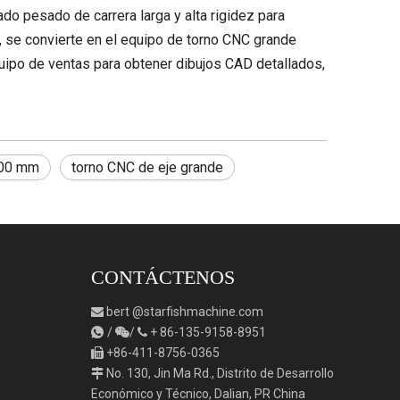
 pesado de carrera larga y alta rigidez para
e, se convierte en el equipo de torno CNC grande
ipo de ventas para obtener dibujos CAD detallados,
000 mm
torno CNC de eje grande
CONTÁCTENOS
bert
@starfishmachine.com

/
/
+
86-135-9158-8951



+86-411-8756-0365

No. 130, Jin Ma Rd., Distrito de Desarrollo

Económico y Técnico, Dalian, PR China