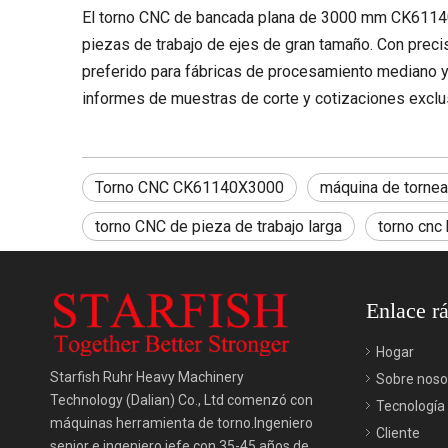
El torno CNC de bancada plana de 3000 mm CK61140X
piezas de trabajo de ejes de gran tamaño. Con precis
preferido para fábricas de procesamiento mediano y
informes de muestras de corte y cotizaciones exclus
Torno CNC CK61140X3000
máquina de tornea
torno CNC de pieza de trabajo larga
torno cnc 
Enlace r
Hogar
Starfish Ruhr Heavy Machinery
Sobre noso
Technology (Dalian) Co., Ltd comenzó con
Tecnología
máquinas herramienta de torno.Ingeniero
Cliente
senior e ingeniero jefe con 35-45 años de