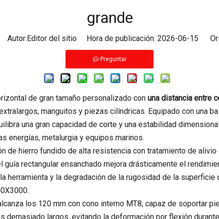
grande
Autor:Editor del sitio Hora de publicación: 2026-06-15 Ori
Preguntar
rizontal de gran tamaño personalizado con
una distancia entre
tralargos, manguitos y piezas cilíndricas. Equipado con una base
quilibra una gran capacidad de corte y una estabilidad dimension
as energías, metalurgia y equipos marinos.
n de hierro fundido de alta resistencia con tratamiento de alivio
riel guía rectangular ensanchado mejora drásticamente el rendimie
a herramienta y la degradación de la rugosidad de la superficie d
40X3000.
o alcanza los 120 mm con cono interno MT8, capaz de soportar pi
s demasiado largos, evitando la deformación por flexión durante e