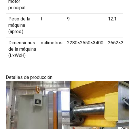
motor
principal
Peso de la
t
9
12.1
máquina
(aprox.)
Dimensiones
milímetros
2280×2550×3400
2662×280
de la máquina
(LxWxH)
Detalles de producción