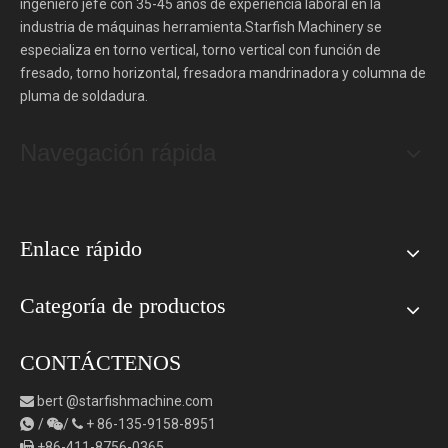
ingeniero jefe con 35-45 años de experiencia laboral en la
industria de máquinas herramienta.Starfish Machinery se
especializa en torno vertical, torno vertical con función de
fresado, torno horizontal, fresadora mandrinadora y columna de
pluma de soldadura.
Navegación rápida
Enlace rápido
Categoría de productos
CONTÁCTENOS
bert
@starfishmachine.com

/
/
+
86-135-9158-8951



+86-411-8756-0365
