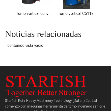
Torno vertical convencional de una sola columna
Torno vertical C5112
Torno 
Noticias relacionadas
contenido está vacío!
Starfish Ruhr Heavy Machinery Technology (Dalian) Co., Ltd
comenzó con máquinas herramienta de torno.Ingeniero senior e