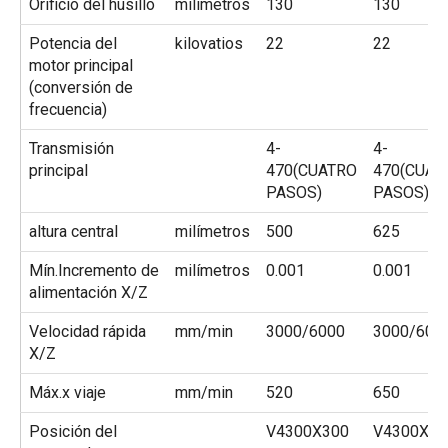
Orificio del husillo
milímetros
130
130
Potencia del
kilovatios
22
22
motor principal
(conversión de
frecuencia)
Transmisión
4-
4-
principal
470(CUATRO
470(CUAT
PASOS)
PASOS)
altura central
milímetros
500
625
Mín.Incremento de
milímetros
0.001
0.001
alimentación X/Z
Velocidad rápida
mm/min
3000/6000
3000/600
X/Z
Máx.x viaje
mm/min
520
650
Posición del
V4300X300
V4300X30