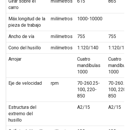
Girar sobre el
milímetros
615
865
carro
Máx.longitud de la
milímetros
1000-10000
pieza de trabajo
Ancho de vía
milímetros
755
755
Cono del husillo
milímetros
1:120/140
1:120/140
Arrojar
Cuatro
Cuatro
mandíbulas
mandíbula
1000
1000
Eje de velocidad
rpm
70-260.25-
70-260.25
100, 220-
100, 220-
850
850
Estructura del
A2/15
A2/15
extremo del
husillo