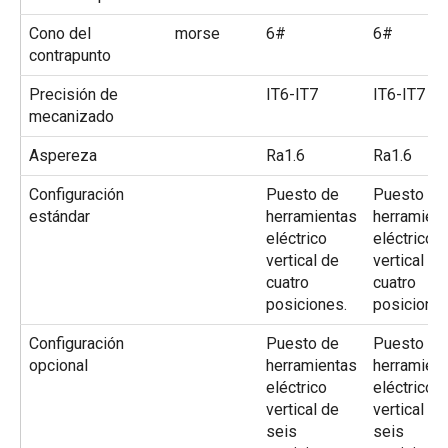
Cono del
morse
6#
6#
contrapunto
Precisión de
IT6-IT7
IT6-IT7
mecanizado
Aspereza
Ra1.6
Ra1.6
Configuración
Puesto de
Puesto de
estándar
herramientas
herramien
eléctrico
eléctrico
vertical de
vertical de
cuatro
cuatro
posiciones.
posiciones
Configuración
Puesto de
Puesto de
opcional
herramientas
herramien
eléctrico
eléctrico
vertical de
vertical de
seis
seis