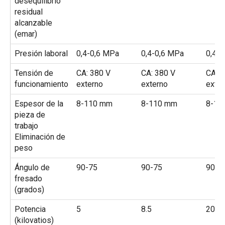
desequilibrio
residual
alcanzable
(emar)
Presión laboral
0,4-0,6 MPa
0,4-0,6 MPa
0,4-
Tensión de
CA: 380 V
CA: 380 V
CA: 3
funcionamiento
externo
externo
exter
Espesor de la
8-110 mm
8-110 mm
8-11
pieza de
trabajo
Eliminación de
peso
Ángulo de
90-75
90-75
90-7
fresado
(grados)
Potencia
5
8.5
20
(kilovatios)