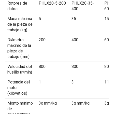
Rotores de
PHLX20-5-200
PHLX20-35-
PHLX
datos
400
600
Masa máxima
5
35
150
de la pieza de
trabajo (kg)
Diámetro
200
400
600-
máximo de la
pieza de
trabajo (mm)
Velocidad del
800
800
800
husillo (r/min)
Potencia del
1
3
11-1
motor
(kilovatios)
Monto mínimo
3g·mm/kg
3g·mm/kg
3g·m
de