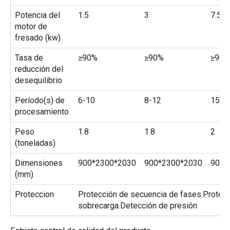
Potencia del
1.5
3
7.5
motor de
fresado (kw)
Tasa de
≥90%
≥90%
≥90%
reducción del
desequilibrio
Período(s) de
6-10
8-12
15-2
procesamiento
Peso
1.8
1.8
2
(toneladas)
Dimensiones
900*2300*2030
900*2300*2030
900*
(mm)
Proteccion
Protección de secuencia de fases.Protec
sobrecarga.Detección de presión