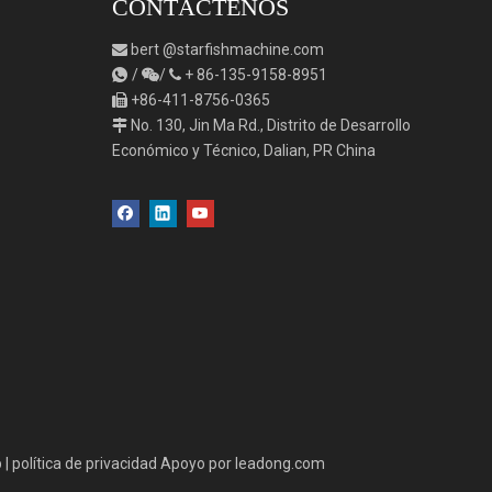
CONTÁCTENOS
bert
@starfishmachine.com

/
/
+
86-135-9158-8951



+86-411-8756-0365

No. 130, Jin Ma Rd., Distrito de Desarrollo

Económico y Técnico, Dalian, PR China
p
|
política de privacidad
Apoyo por
leadong.com