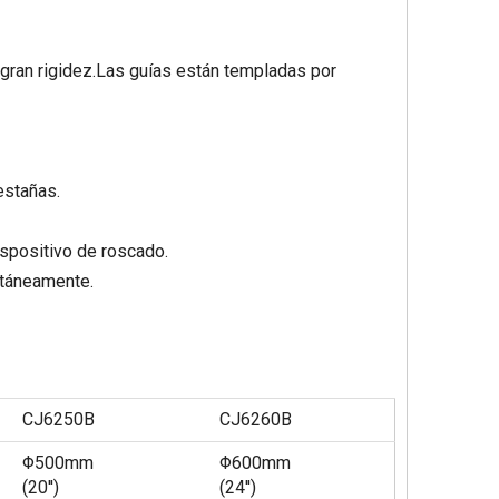
 gran rigidez.Las guías están templadas por
estañas.
ispositivo de roscado.
ltáneamente.
CJ6250B
CJ6260B
Φ500mm
Φ600mm
(20'')
(24'')