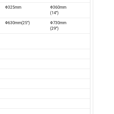
Φ325mm
Φ360mm
(14'')
Φ630mm(25'')
Φ730mm
(29'')