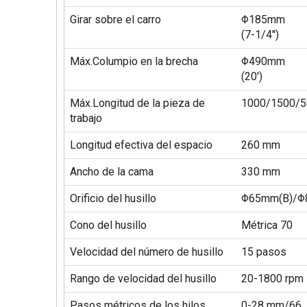
Girar sobre el carro
Φ185mm
(7-1/4'')
Máx.Columpio en la brecha
Φ490mm
(20')
Máx.Longitud de la pieza de
1000/1500/
trabajo
Longitud efectiva del espacio
260 mm
Ancho de la cama
330 mm
Orificio del husillo
Φ65mm(B)/Φ
Cono del husillo
Métrica 70
Velocidad del número de husillo
15 pasos
Rango de velocidad del husillo
20-1800 rpm
Pasos métricos de los hilos
0-28 mm/66