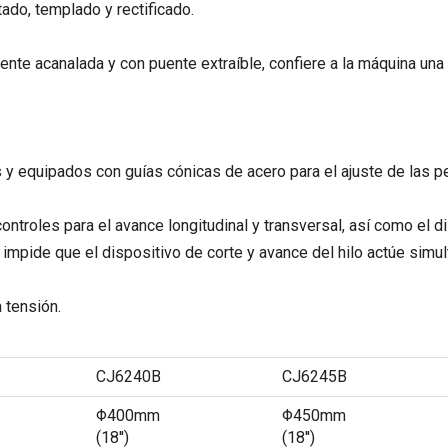
ado, templado y rectificado.
ente acanalada y con puente extraíble, confiere a la máquina una
 y equipados con guías cónicas de acero para el ajuste de las p
ontroles para el avance longitudinal y transversal, así como el d
impide que el dispositivo de corte y avance del hilo actúe simu
 tensión.
CJ6240B
CJ6245B
Φ400mm
Φ450mm
(18'')
(18'')