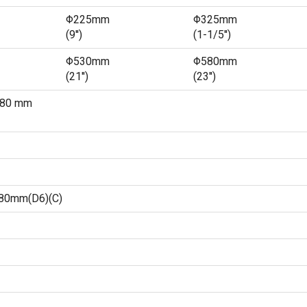
Φ225mm
Φ325mm
(9'')
(1-1/5'')
Φ530mm
Φ580mm
(21'')
(23'')
580 mm
80mm(D6)(C)