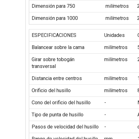
Dimensión para 750
milímetros
Dimensión para 1000
milímetros
ESPECIFICACIONES
Unidades
Balancear sobre la cama
milímetros
Girar sobre tobogán
milímetros
transversal
Distancia entre centros
milímetros
Orificio del husillo
milímetros
Cono del orificio del husillo
-
Tipo de punta de husillo
-
Pasos de velocidad del husillo
-
Rango de velocidad del husillo
rpm