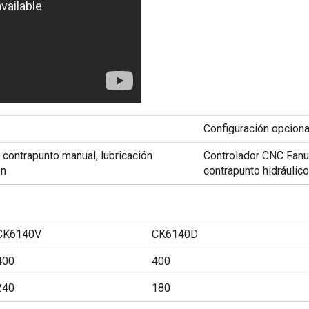
Configuración opciona
 contrapunto manual, lubricación
Controlador CNC Fanuc 
ón
contrapunto hidráulic
CK6140V
CK6140D
400
400
240
180