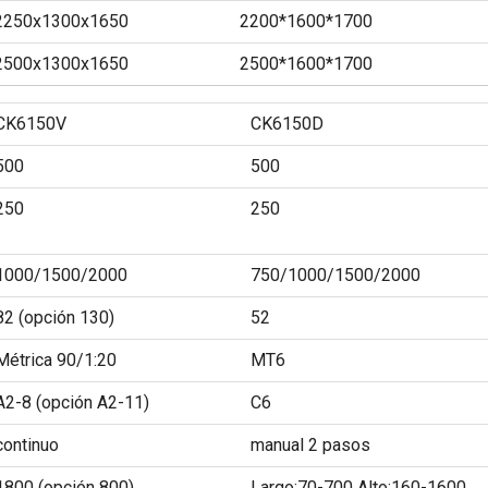
2250x1300x1650
2200*1600*1700
2500x1300x1650
2500*1600*1700
CK6150V
CK6150D
500
500
250
250
1000/1500/2000
750/1000/1500/2000
82 (opción 130)
52
Métrica 90/1:20
MT6
A2-8 (opción A2-11)
C6
continuo
manual 2 pasos
1800 (opción 800)
Largo:70-700 Alto:160-1600