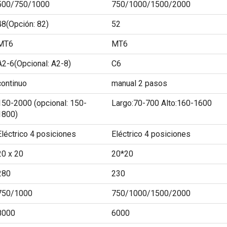
500/750/1000
750/1000/1500/2000
48(Opción: 82)
52
MT6
MT6
A2-6(Opcional: A2-8)
C6
continuo
manual 2 pasos
150-2000 (opcional: 150-
Largo:70-700 Alto:160-1600
1800)
Eléctrico 4 posiciones
Eléctrico 4 posiciones
20 x 20
20*20
280
230
750/1000
750/1000/1500/2000
8000
6000