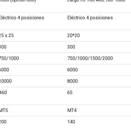
Eléctrico 4 posiciones
Eléctrico 4 posiciones
25 x 25
20*20
300
300
750/1000
750/1000/1500/2000
6000
6000
10000
8000
Φ60
65
MT5
MT4
200
140