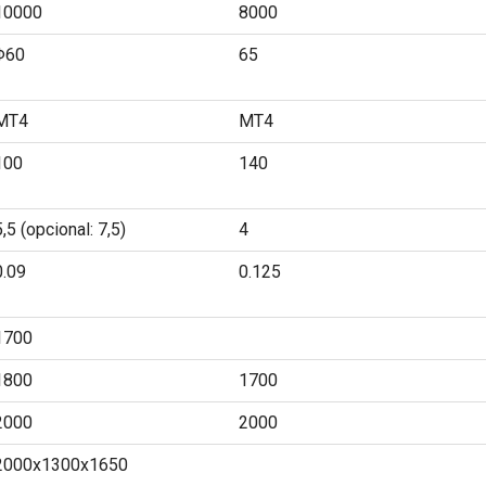
10000
8000
Φ60
65
MT4
MT4
100
140
5,5 (opcional: 7,5)
4
0.09
0.125
1700
1800
1700
2000
2000
2000x1300x1650