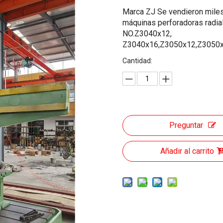
Marca ZJ Se vendieron miles
máquinas perforadoras radial
NO.Z3040x12,
Z3040x16,Z3050x12,Z3050
Cantidad:
Preguntar
Añadir al carrito