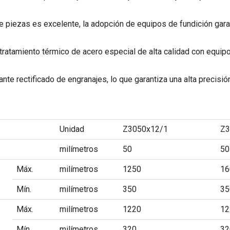
de piezas es excelente, la adopción de equipos de fundición garan
tratamiento térmico de acero especial de alta calidad con equipo
e rectificado de engranajes, lo que garantiza una alta precisión 
Unidad
Z3050x12/1
Z3
milímetros
50
50
Máx.
milímetros
1250
16
Mín.
milímetros
350
35
Máx.
milímetros
1220
12
Mín.
milímetros
320
32