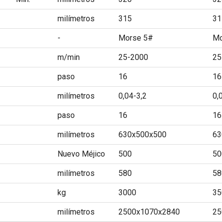
milímetros
315
31
-
Morse 5#
Mo
m/min
25-2000
25
paso
16
16
milímetros
0,04-3,2
0,
paso
16
16
milímetros
630x500x500
63
Nuevo Méjico
500
50
milímetros
580
58
kg
3000
35
milímetros
2500x1070x2840
25