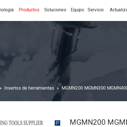
nología
Productos
Soluciones
Equipo
Servicio
Actualiz
»
Insertos de herramientas
»
MGMN200 MGMN300 MGMN400 MG
MGMN200 MGM