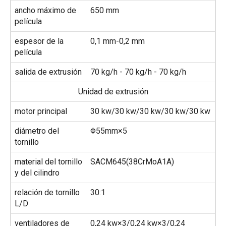
ancho máximo de
650 mm
película
espesor de la
0,1 mm-0,2 mm
película
salida de extrusión
70 kg/h - 70 kg/h - 70 kg/h
Unidad de extrusión
motor principal
30 kw/30 kw/30 kw/30 kw/30 kw
diámetro del
Φ55mm×5
tornillo
material del tornillo
SACM645(38CrMoA1A)
y del cilindro
relación de tornillo
30:1
L/D
ventiladores de
0,24 kw×3/0,24 kw×3/0,24