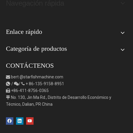
Navegación rápida
Enlace rápido
Categoría de productos
CONTÁCTENOS
bert
@starfishmachine.com

/
/
+
86-135-9158-8951



+86-411-8756-0365

No. 130, Jin Ma Rd., Distrito de Desarrollo Económico y

Técnico, Dalian, PR China