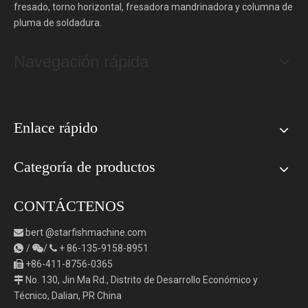
fresado, torno horizontal, fresadora mandrinadora y columna de
pluma de soldadura.
Navegación rápida
Enlace rápido
Categoría de productos
CONTÁCTENOS
bert
@starfishmachine.com

/
/
+
86-135-9158-8951



+86-411-8756-0365

No. 130, Jin Ma Rd., Distrito de Desarrollo Económico y

Técnico, Dalian, PR China