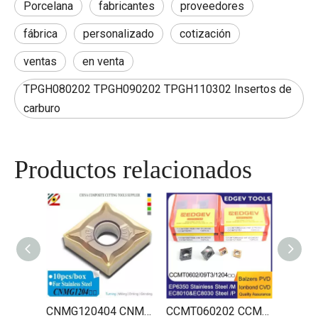
Porcelana
fabricantes
proveedores
fábrica
personalizado
cotización
ventas
en venta
TPGH080202 TPGH090202 TPGH110302 Insertos de
carburo
Productos relacionados
CNMG120404 CNMG120408 CNMG431 CNMG432 Insertos giratorios
CCMT060202 CCMT060204 CCMT09T304 CCMT09T308 CCMT120404 CCMT120408 Herramientas de torneado interno de carburo